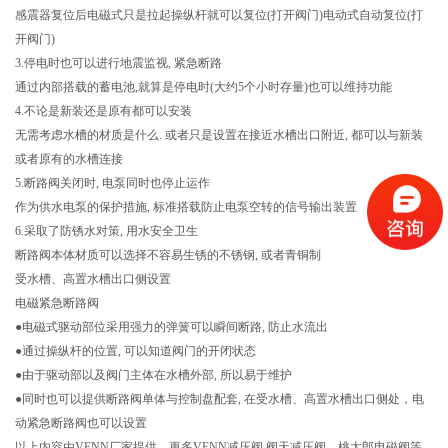
感震器复位后电磁式只是拉起操纵杆就可以复位(打开阀门)电动式自动复位(打
开阀门)
3.停电时也可以进行地震监视, 紧急断路
通过内部搭载的蓄电池,就算是停电时(大约5个小时存量)也可以维持功能
4.不论是新装还是原有都可以安装
无需考虑水槽的材质是什么. 或者只是设置在接近水槽出口附近, 都可以与新装
或者原有的水槽连接
5.断路阀关闭时, 电泵同时也停止运作
作为供水电泵的保护措施, 标准搭载防止电泵空转的信号输出装置
6.采取了防锈水对策, 用水安全卫生
断路阀本体材质可以选择不容易生锈的不锈钢, 或者青铜制
受水槽、高置水槽出口侧设置
电磁紧急断路阀
●电磁式驱动部位采用强力的弹簧可以瞬间断路, 防止水流出
●通过操纵杆的位置, 可以知道阀门的开闭状态
●由于驱动部以及阀门主体在水槽外部, 所以易于维护
●同时也可以提供断路阀单体与控制盘配套, 在受水槽、高置水槽出口侧处，电
动紧急断路阀也可以设置
以上内容由VENN厂家提供，更多VENN减压阀,阀天减压阀，桃太郎电磁阀等