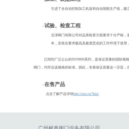
引进了全自动控制加工机器和自动装配生产线，建
试验、检查工程
·
北泽阀门有限公司对品质检查方面要求十分严格，
本，安装在要求极高及极度恶劣的工作环境下使用
已得到广泛公认的
ISO9000系列，是保证质量的国际
阀门，均符合该规格的标准。因此，本着保证质量这一宗旨，在严
在售产品
·
点击了解产品详情
http://snw.cn/?kitz/
广州树典阀门设备有限公司