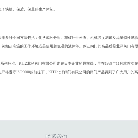
立了快捷、保质、保量的生产体制。
采用多种不同方法包括：化学成分分析、非破坏性检查、机械强度测试及流量特性试
，例如超高温的工作环境或是使用超低温的液体等。保证阀门的高品质是北泽阀门有
规格系列标准。KITZ北泽阀门有限公司走在日本企业的最前端，早在1989年11月就首次
格遵守ISO9000的前提下，KITZ北泽阀门有限公司的阀门产品得到了广大用户的
联系我们