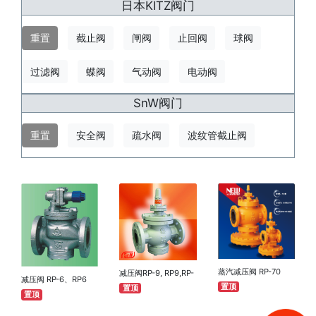
日本KITZ阀门
重置
截止阀
闸阀
止回阀
球阀
过滤阀
蝶阀
气动阀
电动阀
SnW阀门
重置
安全阀
疏水阀
波纹管截止阀
蒸汽减压阀 RP-70
减压阀RP-9, RP9,RP-
减压阀 RP-6、RP6
10,RP···
置顶
置顶
RP-6K R···
置顶