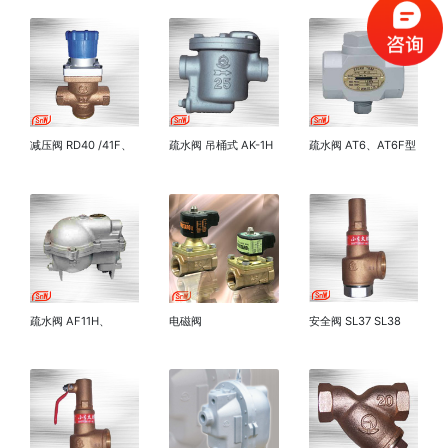
减压阀 RD40 /41F、
疏水阀 吊桶式 AK-1H
疏水阀 AT6、AT6F型
RD30型
AK-2···
疏水阀 AF11H、
电磁阀
安全阀 SL37 SL38
AF11HF型
PS22,PF22,PS25,PF
SL39 SL···
···