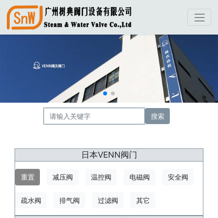
搜索
日本VENN阀门
重置
减压阀
温控阀
电磁阀
安全阀
疏水阀
排气阀
过滤阀
其它